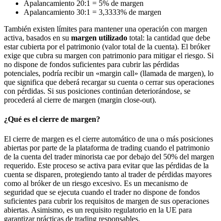
Apalancamiento 20:1 = 5% de margen
Apalancamiento 30:1 = 3,3333% de margen
También existen límites para mantener una operación con margen
activa, basados en su
margen utilizado
total: la cantidad que debe
estar cubierta por el patrimonio (valor total de la cuenta). El bróker
exige que cubra su margen con patrimonio para mitigar el riesgo. Si
no dispone de fondos suficientes para cubrir las pérdidas
potenciales, podría recibir un «margin call» (llamada de margen), lo
que significa que deberá recargar su cuenta o cerrar sus operaciones
con pérdidas. Si sus posiciones continúan deteriorándose, se
procederá al cierre de margen (margin close-out).
¿Qué es el cierre de margen?
El cierre de margen es el cierre automático de una o más posiciones
abiertas por parte de la plataforma de trading cuando el patrimonio
de la cuenta del trader minorista cae por debajo del 50% del margen
requerido. Este proceso se activa para evitar que las pérdidas de la
cuenta se disparen, protegiendo tanto al trader de pérdidas mayores
como al bróker de un riesgo excesivo. Es un mecanismo de
seguridad que se ejecuta cuando el trader no dispone de fondos
suficientes para cubrir los requisitos de margen de sus operaciones
abiertas. Asimismo, es un requisito regulatorio en la UE para
garantizar prácticas de trading responsables.