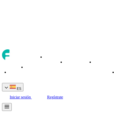
Activos
Herramientas
Servicios
Acerca
de
Inicio
de trading
bancarios
de
trading
ES
Iniciar sesión
Regístrate