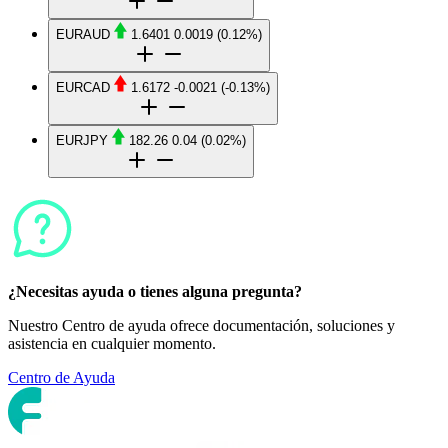
Comprar
$157.90
Vender
$157.84
EURAUD
1.6401
0.0019
(0.12%)
Comprar
$1.6401
Vender
$1.6391
EURCAD
1.6172
-0.0021
(-0.13%)
Comprar
$1.6172
Vender
$1.6162
EURJPY
182.26
0.04
(0.02%)
Comprar
$182.26
Vender
$182.20
¿Necesitas ayuda o tienes alguna pregunta?
Nuestro Centro de ayuda ofrece documentación, soluciones y
asistencia en cualquier momento.
Centro de Ayuda