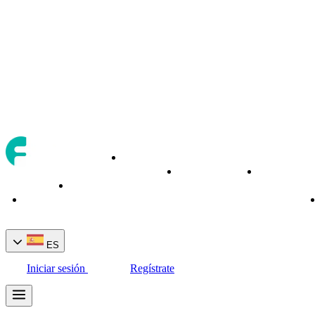
Activos
Herramientas
Servicios
Acerca
de
Inicio
de trading
bancarios
de
trading
ES
Iniciar sesión
Regístrate