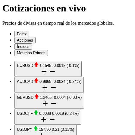
Cotizaciones en vivo
Precios de divisas en tiempo real de los mercados globales.
Forex
Acciones
Índices
Materias Primas
EURUSD
1.1545
-0.0012
(-0.1%)
Comprar
$1.1545
Vender
$1.1541
AUDCAD
0.9865
-0.0024
(-0.24%)
Comprar
$0.9865
Vender
$0.9855
GBPUSD
1.3465
-0.0004
(-0.03%)
Comprar
$1.3465
Vender
$1.3461
USDCHF
0.8088
0.0019
(0.24%)
Comprar
$0.8088
Vender
$0.8084
USDJPY
157.90
0.21
(0.13%)