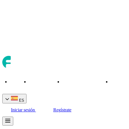
Inicio
Acerca de
Activos de trading
Herramien
ES
Iniciar sesión
Regístrate